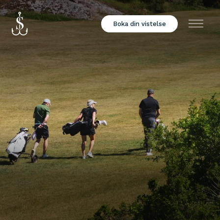
Boka din vistelse
Meny