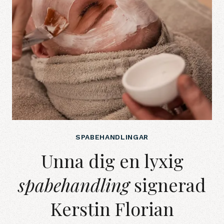
SPABEHANDLINGAR
Unna dig en lyxig spabehandling si
Unna dig en lyxig
spabehandling
signerad
Kerstin Florian