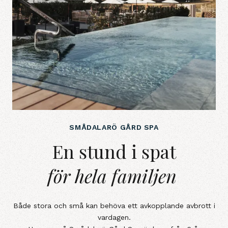
SMÅDALARÖ GÅRD SPA
En stund i spatför&nbsp;hela fami
En stund i spat
för hela familjen
Både stora och små kan behöva ett avkopplande avbrott i
vardagen.