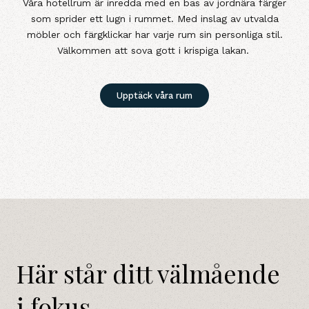
Våra hotellrum är inredda med en bas av jordnära färger
som sprider ett lugn i rummet. Med inslag av utvalda
möbler och färgklickar har varje rum sin personliga stil.
Välkommen att sova gott i krispiga lakan.
Upptäck våra rum
Här står ditt välmående
i fokus