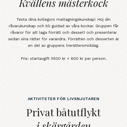
Kvällens mästerkock
Kvällens mästerkock
Testa dina kollegors matlagningskunskap! Höj din
råvarukunskap och bli guidad av våra kockar. Gruppen får
råvaror för att laga förrätt och dessert och presenterar
sedan sina rätter för varandra. Förrätten och desserten är
en del av gruppens trerättersmiddag.
Pris: startavgift 5500 kr + 600 kr per person.
AKTIVITETER FÖR LIVSNJUTAREN
Privat båtutflykti skärgården
Privat båtutflykt
i skärgården