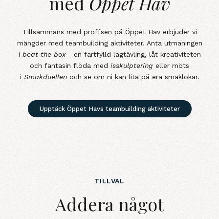
med
Öppet Hav
Tillsammans med proffsen på Öppet Hav erbjuder vi
mängder med teambuilding aktiviteter. Anta utmaningen
i
beat the box
- en fartfylld lagtävling, låt kreativiteten
och fantasin flöda med
isskulptering
eller möts
i
Smakduellen
och se om ni kan lita på era smaklökar.
Upptäck Öppet Havs teambuilding aktiviteter
TILLVAL
Addera&nbsp;något extra&nbsp;
Addera något