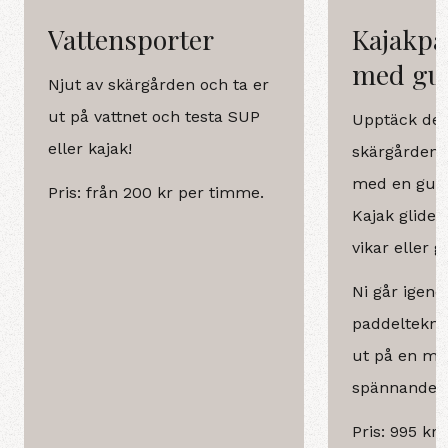
Vattensporter
Kajakpa
med gu
Njut av skärgården och ta er
ut på vattnet och testa SUP
Upptäck den
eller kajak!
skärgården.
med en guid
Pris: från 200 kr per timme.
Kajak glider
vikar eller g
små kobbar 
Ni går igen
paddelteknik
ut på en mi
spännande k
Pris: 995 kr