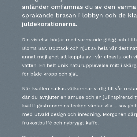
anländer omfamnas du av den varma
sprakande brasan i lobbyn och de kla
juldekorationerna.
Din vistelse börjar med värmande glögg och till
Bloms Bar. Upptäck och njut av hela vår destina
annat möjlighet att koppla av i vår elbastu och 
vatten. En helt unik naturupplevelse mitt i skär
för både kropp och själ.
När kvällen nalkas välkomnar vi dig till vår rest
där du avnjuter en amuse och en julinspirerad t
kväll i gastronomins tecken väntar vila – sov gott
med utvald design och inredning. Morgonen därp
frukostbuffé och nybryggt kaffe.