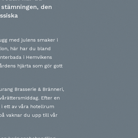
 stämningen, den
ssiska
tugg med julens smaker i
tion, här har du bland
vinterbada i Hemvikens
gårdens hjärta som gör gott
aurang Brasserie & Bränneri,
vårättersmiddag. Efter en
 i ett av våra hotellrum
å vaknar du upp till vår