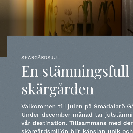
SKÄRGÅRDSJUL
En stämningsfull j
skärgården
Välkommen till julen på Smådalarö Gå
Under december månad tar julstämni
vår destination. Tillsammans med de
skärgårdsmiljön blir känslan unik oc