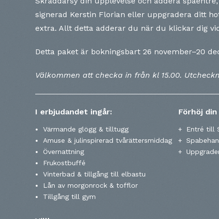
Skräddarsy din upplevelse och addera spaentré,
signerad Kerstin Florian eller uppgradera ditt hote
extra. Allt detta adderar du när du klickar dig 
Detta paket är bokningsbart 26 november–20 d
Välkommen att checka in från kl 15.00. Utcheckni
I erbjudandet ingår:
Förhöj din
Värmande glögg & tilltugg
Entré til
Amuse & julinspirerad tvårättersmiddag
Spabehand
Övernattning
Uppgrader
Frukostbuffé
Vinterbad & tillgång till elbastu
Lån av morgonrock & tofflor
Tillgång till gym