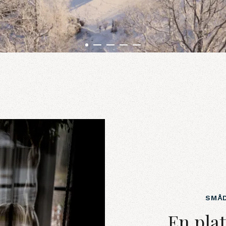
SMÅD
En plats för an
En plat