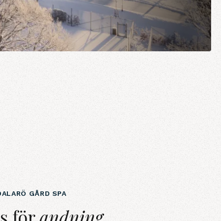
U
ALARÖ GÅRD SPA
dning&amp; återhämtning
s för
andning