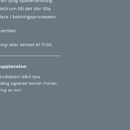
 en lyxig spabehandling
llrum till det där lilla
vidare i bokningsprocessen.
ecember.
ng sker senast kl 11.00.
 upplevelse:
l Smådalarö Gård Spa
ling signerad Kerstin Florian
ing av rum