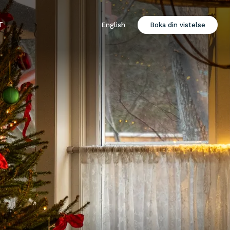
T
English
Boka din vistelse