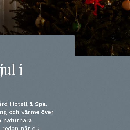
ul i
rd Hotell & Spa.
ng och värme över
n naturnära
h redan när du