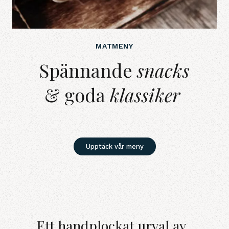
MATMENY
Spännande snacks &amp; goda
Spännande
snacks
& goda
klassiker
Upptäck vår meny
Ett handplockat urval av