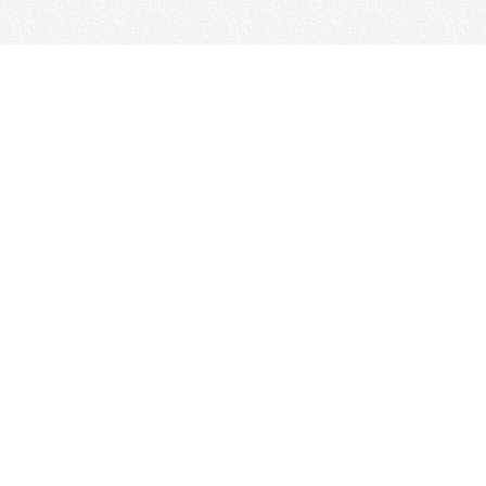
Prenumerera på vårt
nyhetsbrev
Prenumerera på vårt nyhetsbrev och få 10% rabatt på din
nästa vistelse! *Erbjudandet gäller ej på lördagar och
utvalda kampanjer samt gäller endast när du bokar paket
med övernattning och vid bokning för privatpersoner.
Prenumerera här!