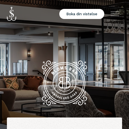
Boka din vistelse
Meny