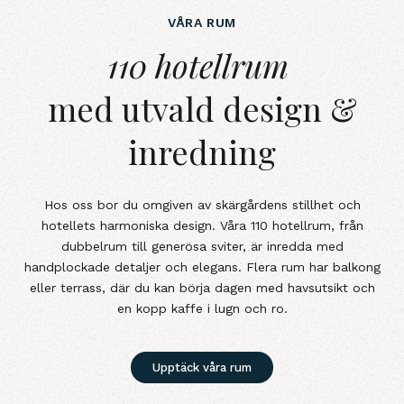
VÅRA RUM
110 hotellrum&nbsp;med utvald d
110 hotellrum
med utvald design &
inredning
Hos oss bor du omgiven av skärgårdens stillhet och
hotellets harmoniska design. Våra 110 hotellrum, från
dubbelrum till generösa sviter, är inredda med
handplockade detaljer och elegans. Flera rum har balkong
eller terrass, där du kan börja dagen med havsutsikt och
en kopp kaffe i lugn och ro.
Upptäck våra rum