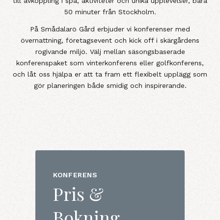
till avkoppling i spa, aktiviteter och unika upplevelser, bara
50 minuter från Stockholm.
På Smådalarö Gård erbjuder vi konferenser med
övernattning, företagsevent och kick off i skärgårdens
rogivande miljö. Välj mellan säsongsbaserade
konferenspaket som vinterkonferens eller golfkonferens,
och låt oss hjälpa er att ta fram ett flexibelt upplägg som
gör planeringen både smidig och inspirerande.
KONFERENS
Pris &
Bokning