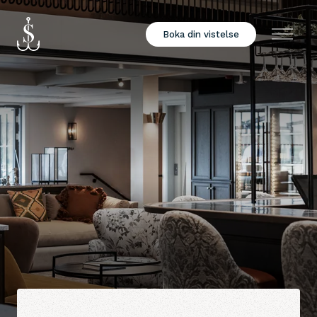
Boka din vistelse
Meny