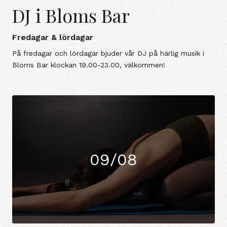
DJ i Bloms Bar
Fredagar & lördagar
På fredagar och lördagar bjuder vår DJ på härlig musik i
Bloms Bar klockan 19.00-23.00, välkommen!
09/08