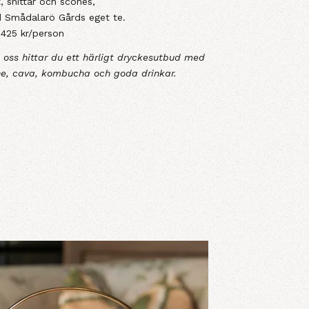
, snittar och scones,
 Smådalarö Gårds eget te.
425 kr/person
s oss hittar du ett härligt dryckesutbud med
, cava, kombucha och goda drinkar.