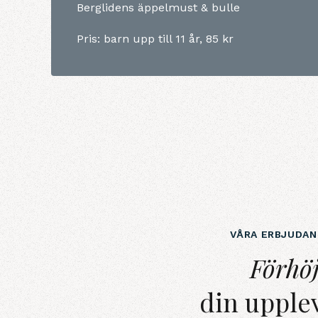
Berglidens äppelmust & bulle
Pris: barn upp till 11 år, 85 kr
VÅRA ERBJUDA
Förhöjdin upplevelse
Förhö
din upple