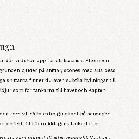
lugn
r där vi dukar upp för ett klassiskt Afternoon
 grunden bjuder på snittar, scones med alla dess
 snittarna finner du även subtila hyllningar till
ldjur som för tankarna till havet och Kapten
r den som vill sätta extra guldkant på söndagen
perfekt till eftermiddagens läckerheter.
vnjuta som glutenfritt eller veganskt. Vänligen