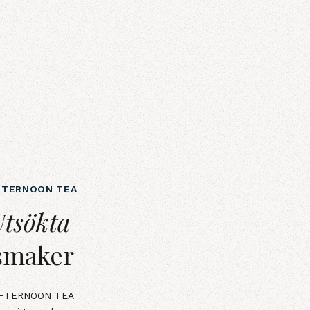
FTERNOON TEA
maker
Utsökta
smaker
FTERNOON TEA