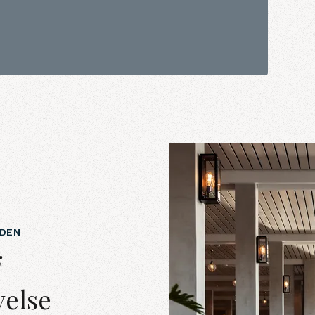
NDEN
j
velse