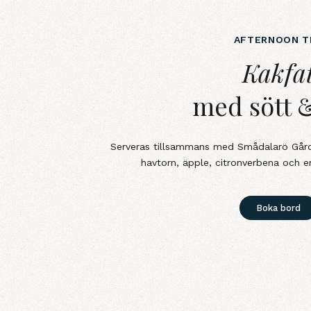
AFTERNOON T
Kakfatmed sött &amp; s
Kakfa
med sött &
Serveras tillsammans med Smådalarö Går
havtorn, äpple, citronverbena och e
Boka bord