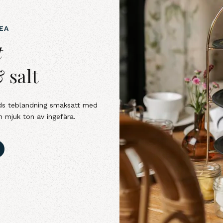
EA
alt
t
 salt
ds teblandning smaksatt med
n mjuk ton av ingefära.