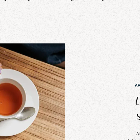
A
Utsökta&nbsp;s
A