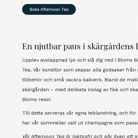
Boka Afternoon Tea
En njutbar paus i skärgårdens 
Upplev avslappnad lyx och slå dig ned i Bloms Ba
Tea. Vår konditor som skapar alla godsaker från
tillbehör och små vackra bakverk. Bland de matiga
skärgården – med delikata inslag av fisk och ska
Bloms resor.
Till detta serveras vår egna teblandning, och fö
har vår sommelier valt ut champagne som passar 
Vår Afternoon Tea är laktosfri och går även att a