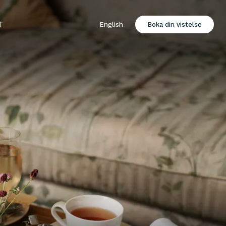
T
English
Boka din vistelse