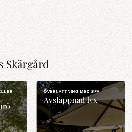
s Skärgård
ELLER
ÖVERNATTNING MED SPA
Avslappnad lyx
arö