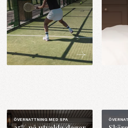
ÖVERNATTNING MED SPA
ÖVERNAT
25% på utvalda dagar
Skär