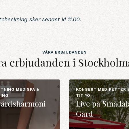
tcheckning sker senast kl 11.00.
VÅRA ERBJUDANDEN
åra erbjudanden i Stockholm
TNING MED SPA &
KONSERT MED PETTER 
LING
TITIYO
gårdsharmoni
Live på Smådal
Gård