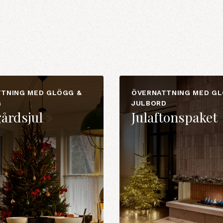
TNING MED GLÖGG &
ÖVERNATTNING MED GL
G
JULBORD
årdsjul
Julaftonspaket