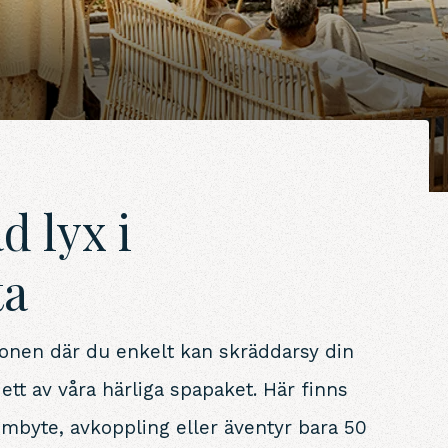
d lyx i
ta
ionen där du enkelt kan skräddarsy din
ett av våra härliga spapaket. Här finns
ombyte, avkoppling eller äventyr bara 50