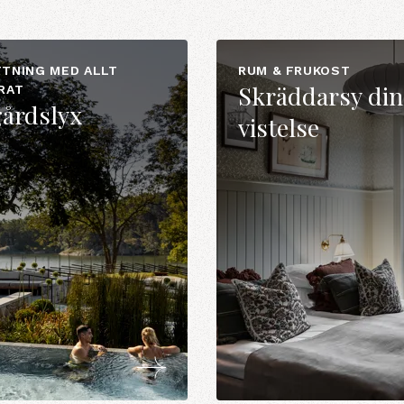
TNING MED ALLT
RUM & FRUKOST
Skräddarsy din
RAT
årdslyx
vistelse