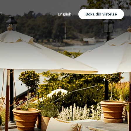
T
English
Boka din vistelse