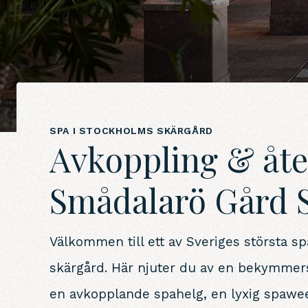
SPA I STOCKHOLMS SKÄRGÅRD
Avkoppling & åt
Smådalarö Gård 
Välkommen till ett av Sveriges största sp
skärgård. Här njuter du av en bekymmersf
en avkopplande spahelg, en lyxig spawe