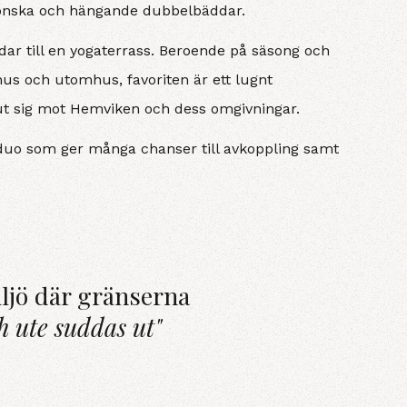
grönska och hängande dubbelbäddar.
dar till en yogaterrass. Beroende på säsong och
s och utomhus, favoriten är ett lugnt
 ut sig mot Hemviken och dess omgivningar.
duo som ger många chanser till avkoppling samt
ljö där gränserna
h ute suddas ut"