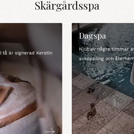
Skärgårdsspa
Dagspa
Njut av några timmar a
 tå är signerad Kerstin
avkoppling och återhä