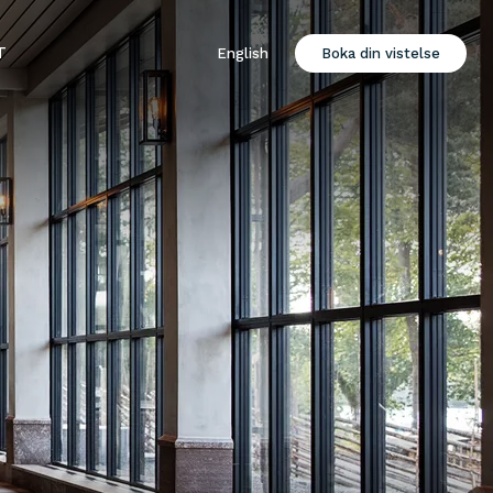
T
English
Boka din vistelse