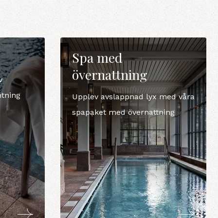
Spa med
övernattning
v
mtning
Upplev avslappnad lyx med våra
spapaket med övernattning