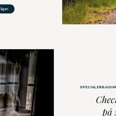
rågan
SPECIALERBJUDA
Checka in reda
Chec
på