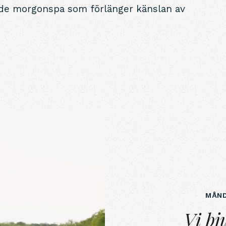
nde morgonspa som förlänger känslan av
MÅN
Vi bjuder på spa!
Vi bj