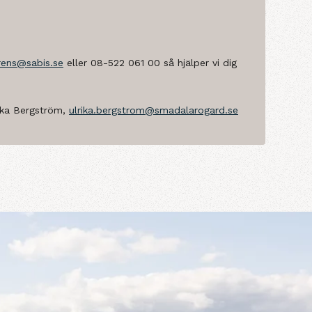
rens@sabis.se
eller 08-522 061 00 så hjälper vi dig
rika Bergström,
ulrika.bergstrom@smadalarogard.se