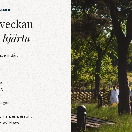
ANDE
kani skärgårdens hjärta&nbsp;
 veckan
s hjärta
de ingår:
a
ka
ag
dagen
moms per person.
n av plats.