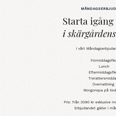
MÅNDAGSERBJUD
Starta igång vec
Starta igång
i skärgården
I vårt Måndagserbjudan
Förmiddagsfik
Lunch
Eftermiddagsfi
Trerättersmidd
Övernattning
Morgonspa på tis
Pris: från 3090 kr exklusive 
Erbjudandet gäller i må