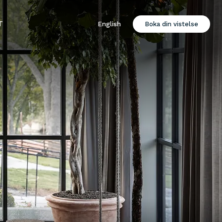
T
English
Boka din vistelse