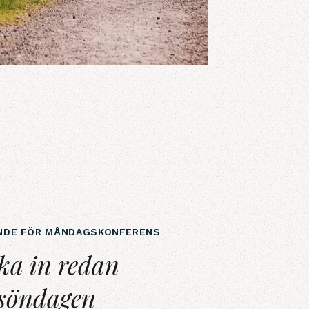
NDE FÖR MÅNDAGSKONFERENS
npå söndagen&nbsp;
ka in redan
 söndagen