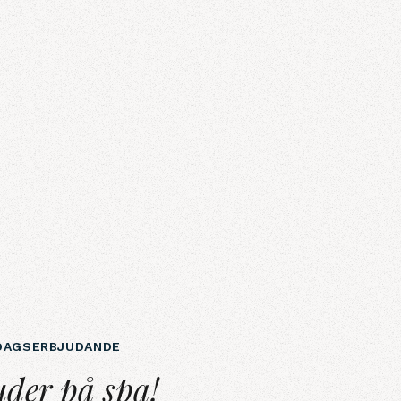
DAGSERBJUDANDE
uder på spa!