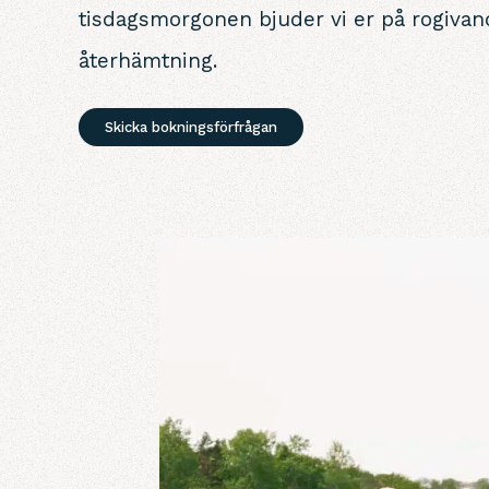
tisdagsmorgonen bjuder vi er på rogiva
återhämtning.
Skicka bokningsförfrågan