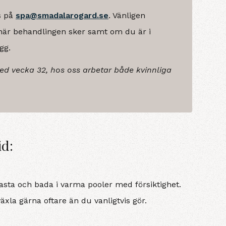
s på
spa@smadalarogard.se
.
Vänligen
 när behandlingen sker samt om du är i
gg.
med vecka 32, hos oss arbetar både kvinnliga
id:
basta och bada i varma pooler med försiktighet.
äxla gärna oftare än du vanligtvis gör.