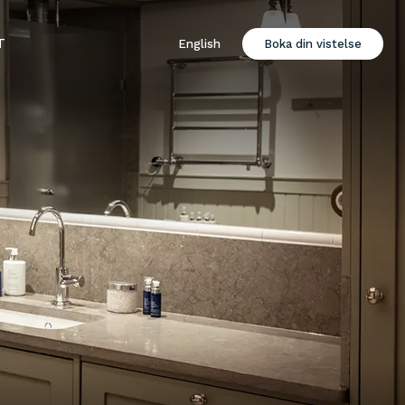
T
English
Boka din vistelse