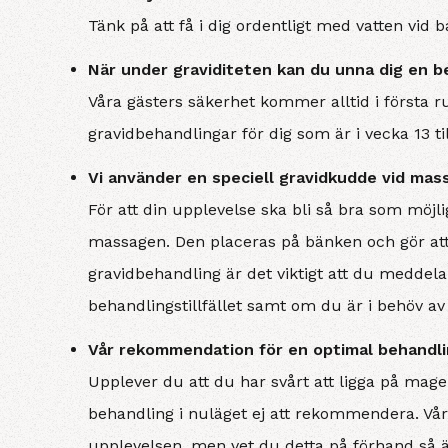
Tänk på att få i dig ordentligt med vatten vid 
När under graviditeten kan du unna dig en b
Våra gästers säkerhet kommer alltid i första
gravidbehandlingar för dig som är i vecka 13 t
Vi använder en speciell gravidkudde vid mas
För att din upplevelse ska bli så bra som möjl
massagen. Den placeras på bänken och gör att
gravidbehandling är det viktigt att du meddelar
behandlingstillfället samt om du är i behöv 
Vår rekommendation för en optimal behandl
Upplever du att du har svårt att ligga på mage
behandling i nuläget ej att rekommendera. Våra
upplevelsen, men vet du detta på förhand så 