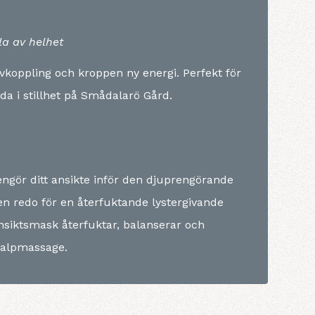
la av helhet
oppling och kroppen ny energi. Perfekt för
da i stillhet på Smådalarö Gård.
ngör ditt ansikte inför den djuprengörande
en redo för en återfuktande lystergivande
siktsmask återfuktar, balanserar och
kalpmassage.