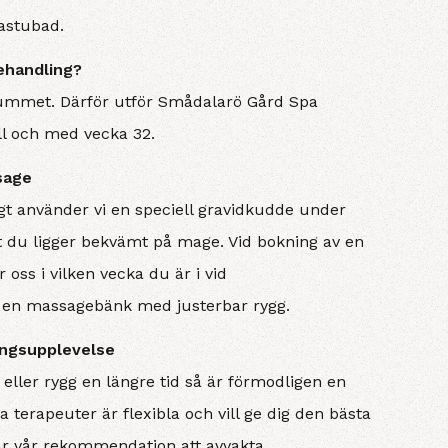
bastubad.
ehandling?
 rummet. Därför utför Smådalarö Gård Spa
ill och med vecka 32.
sage
igt använder vi en speciell gravidkudde under
 du ligger bekvämt på mage. Vid bokning av en
 oss i vilken vecka du är i vid
av en massagebänk med justerbar rygg.
ingsupplevelse
 eller rygg en längre tid så är förmodligen en
 terapeuter är flexibla och vill ge dig den bästa
är vår rekommendation att avvakta.