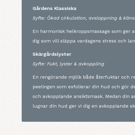
Gårdens Klassiska
Syfte: Ökad cirkulation, avslappning & käns
En harmonisk helkroppsmassage som ger avk
dig som vill släppa vardagens stress och lan
Skärgårdslyster
Syfte: Fukt, lyster & avkoppling
En rengörande mjölk både återfuktar och re
peelingen som exfolierar din hud och gör d
och avkopplande ansiktsmask. Medan din an
lugnar din hud ger vi dig en avkopplande s