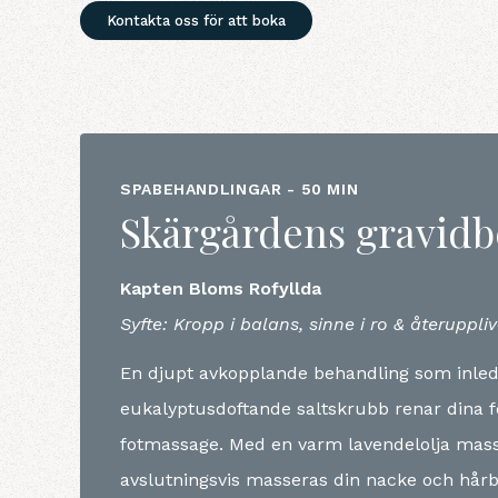
Kontakta oss för att boka
SPABEHANDLINGAR - 50 MIN
Skärgårdens gravid
Kapten Bloms Rofyllda
Syfte: Kropp i balans, sinne i ro & återuppl
En djupt avkopplande behandling som inled
eukalyptusdoftande saltskrubb renar dina fö
fotmassage. Med en varm lavendelolja mas
avslutningsvis masseras din nacke och hårb