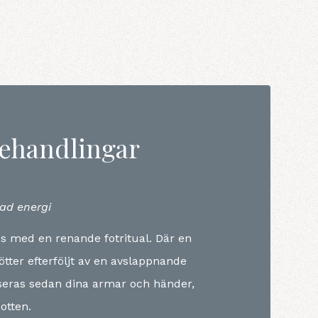
behandlingar
ivad energi
s med en renande fotritual. Där en
tter efterföljt av en avslappnande
seras sedan dina armar och händer,
otten.