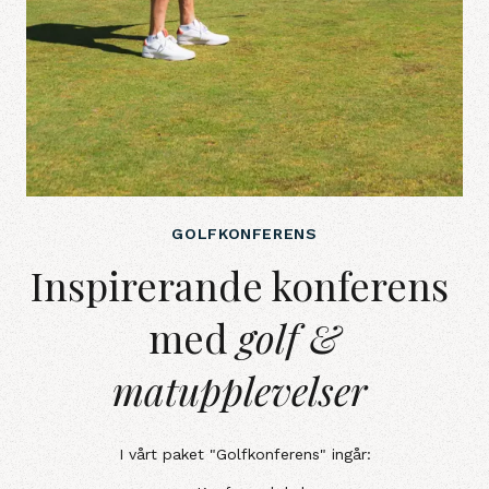
GOLFKONFERENS
Inspirerande konferens med golf 
Inspirerande konferens
med
golf &
matupplevelser
I vårt paket "Golfkonferens" ingår: