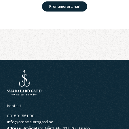
Prenumerera här!
Kontakt
08-501 551 00
Info@smadalarogard.se
Adress
Smådalarö Gård AB, 137 70 Dalarö