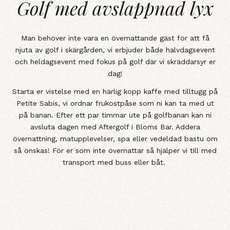
Golf med avslappnad lyx
Golf med avslappnad lyx
Man behöver inte vara en övernattande gäst för att få
njuta av golf i skärgården, vi erbjuder både halvdagsevent
och heldagsevent med fokus på golf där vi skräddarsyr er
dag!
Starta er vistelse med en härlig kopp kaffe med tilltugg på
Petite Sabis, vi ordnar frukostpåse som ni kan ta med ut
på banan. Efter ett par timmar ute på golfbanan kan ni
avsluta dagen med Aftergolf i Bloms Bar. Addera
övernattning, matupplevelser, spa eller vedeldad bastu om
så önskas! För er som inte övernattar så hjälper vi till med
transport med buss eller båt.