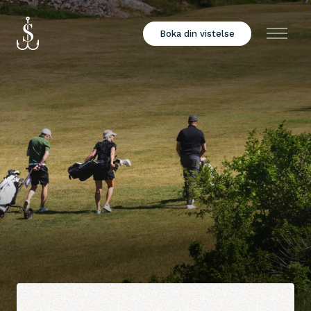
Boka din vistelse
Meny