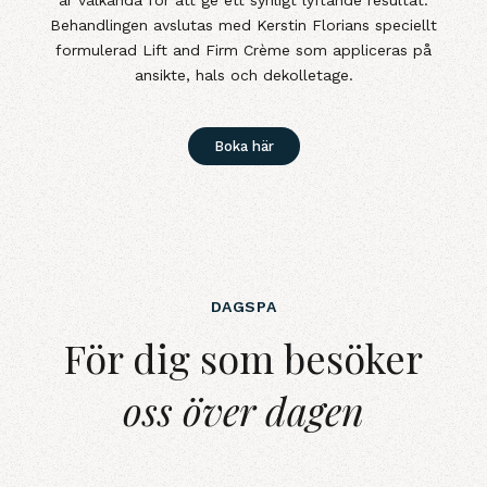
är välkända för att ge ett synligt lyftande resultat.
Behandlingen avslutas med Kerstin Florians speciellt
formulerad Lift and Firm Crème som appliceras på
ansikte, hals och dekolletage.
Boka här
DAGSPA
För dig som besöker oss över d
För dig som besöker
oss över dagen