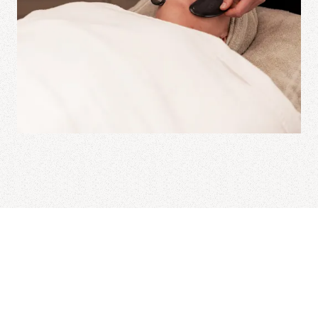
Kerstin Florian
Kerstin Florian - en expert på att länka
samman kropp och själ med
skönheten från naturen. Kerstin