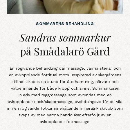
SOMMARENS BEHANDLING
Sandras sommarkur på Smådalarö
Sandras sommarkur
på Smådalarö Gård
En rogivande behandling där massage, varma stenar och
en avkopplande fotritual möts. Inspirerad av skärgårdens
stillhet skapas en stund för återhämtning, närvaro och
välbefinnande för både kropp och sinne. Sommarkuren
inleds med ryggmassage som avrundas med en
avkopplande nack/skalpmassage, avslutningsvis får du vila
in i en rogivande fotkur innehållande mineralrik skrubb som
sveps av med varma handdukar efterföljt av en
avkopplande fotmassage.