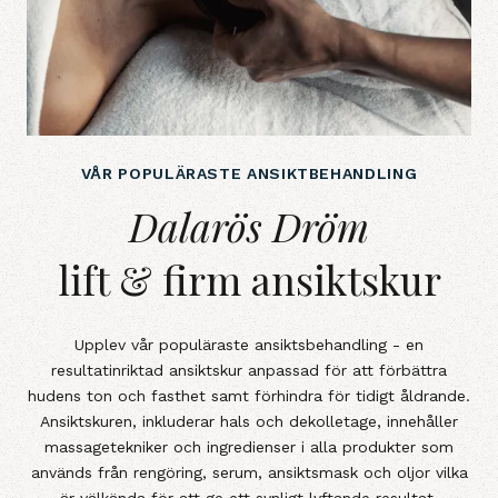
VÅR POPULÄRASTE ANSIKTBEHANDLING
Dalarös Drömlift &amp; firm ansik
Dalarös Dröm
lift & firm ansiktskur
Upplev vår populäraste ansiktsbehandling - en
resultatinriktad ansiktskur anpassad för att förbättra
hudens ton och fasthet samt förhindra för tidigt åldrande.
Ansiktskuren, inkluderar hals och dekolletage, innehåller
massagetekniker och ingredienser i alla produkter som
används från rengöring, serum, ansiktsmask och oljor vilka