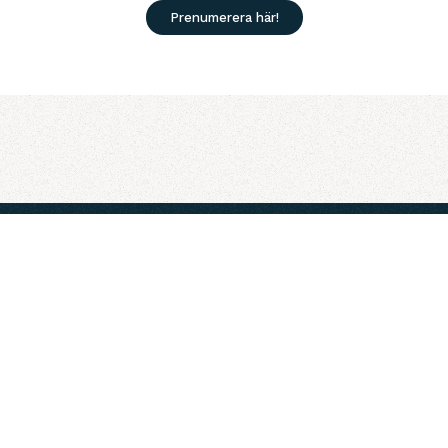
Prenumerera här!
Kontakt
08-501 551 00
Info@smadalarogard.se
Adress
Smådalarö Gård AB, 137 70 Dalarö