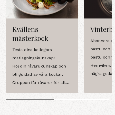
Kvällens
Vinterb
mästerkock
Abonnera vå
bastu och nj
Testa dina kollegors
bastu och vi
matlagningskunskap!
Hemviken. L
Höj din råvarukunskap och
några goda 
bli guidad av våra kockar.
läskande dry
Gruppen får råvaror för att
med.
laga förrätt och dessert och
presenterar sedan sina rätter
för varandra.