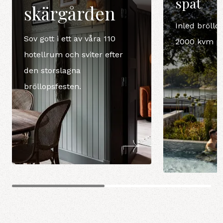
spat
skärgården
Inled bröllop
Sov gott i ett av våra 110
2000 kvm pr
hotellrum och sviter efter
den storslagna
bröllopsfesten.