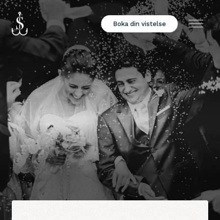
Boka din vistelse
Meny