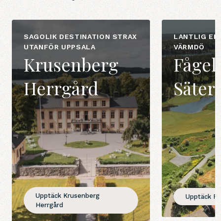
SAGOLIK DESTINATION STRAX
LANTLIG EL
UTANFÖR UPPSALA
VÄRMDÖ
Krusenberg
Fågel
Herrgård
Säteri
Upptäck Krusenberg
Upptäck Få
Herrgård