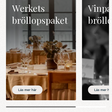
Werkets
Vinpak
bröllopspaket
bröll
Läs mer här
Läs mer hä