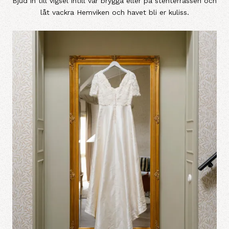
Bjud in till vigsel intill vår brygga eller på stenterrassen och
låt vackra Hemviken och havet bli er kuliss.