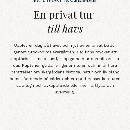
BÅTUTFLYKT I SKÄRGÅRDEN
En privat tur&nbsp;till havs
En privat tur
till havs
Upplev en dag på havet och njut av en privat båttur
genom Stockholms skärgården. Här finns mycket att
upptäcka - smala sund, klippiga holmar och pittoreska
öar. Kaptenen guidar er igenom turen och ni får höra
berättelser om skärgårdens historia, natur och liv bland
öarna. Beroende på väder och era preferenser kan turen
vara lugn och avkopplande eller mer fartfylld och
äventyrlig.