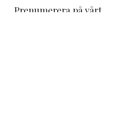
Prenumerera på vårt
nyhetsbrev
Prenumerera på vårt nyhetsbrev och få 10% rabatt på din
nästa vistelse! *Erbjudandet gäller ej på lördagar och
utvalda kampanjer samt gäller endast när du bokar paket
med övernattning och vid bokning för privatpersoner.
Prenumerera här!