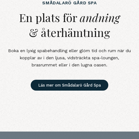
SMÅDALARÖ GÅRD SPA
En plats för andning &amp; återh
En plats för
andning
& återhämtning
Boka en lyxig spabehandling eller glöm tid och rum när du
kopplar av i den ljusa, vidsträckta spa-loungen,
brasrummet eller i den lugna oasen.
Läs mer om Smådalarö Gård Spa