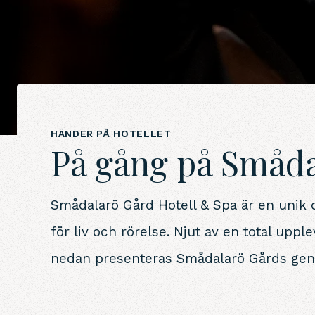
HÄNDER PÅ HOTELLET
På gång på Småd
Smådalarö Gård Hotell & Spa är en unik d
för liv och rörelse. Njut av en total upple
nedan presenteras Smådalarö Gårds gene