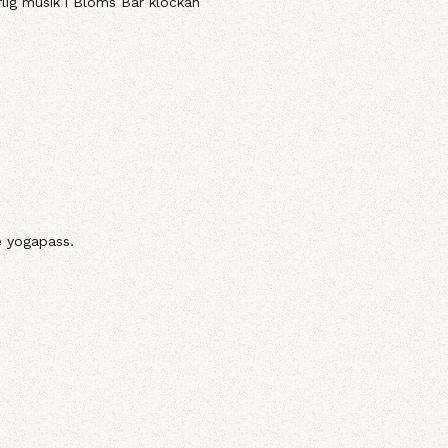
rlig musik i Bloms Bar klockan
de yogapass.