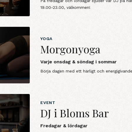
På fredagar och lördagar bjuder vår DJ på hä
19.00-23.00, välkommen!
YOGA
Morgonyoga
Varje onsdag & söndag i sommar
Börja dagen med ett härligt och energigivan
EVENT
DJ i Bloms Bar
Fredagar & lördagar