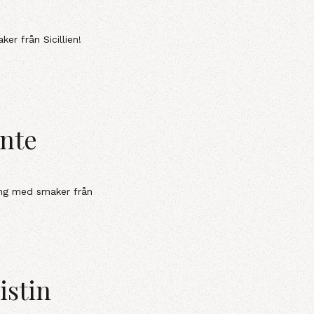
r från Sicillien!
nte
ng med smaker från
istin