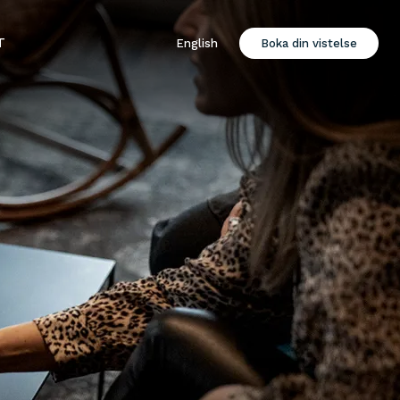
T
English
Boka din vistelse