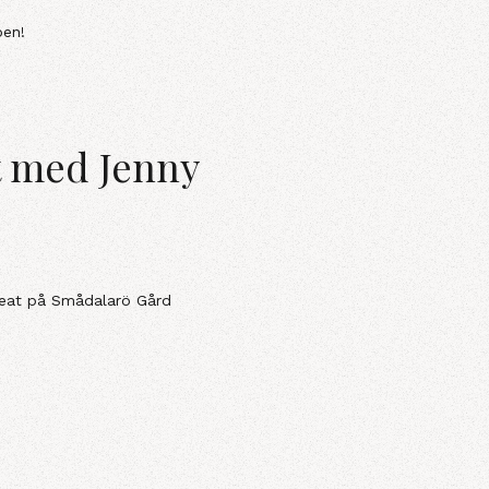
pen!
t med Jenny
reat på Smådalarö Gård