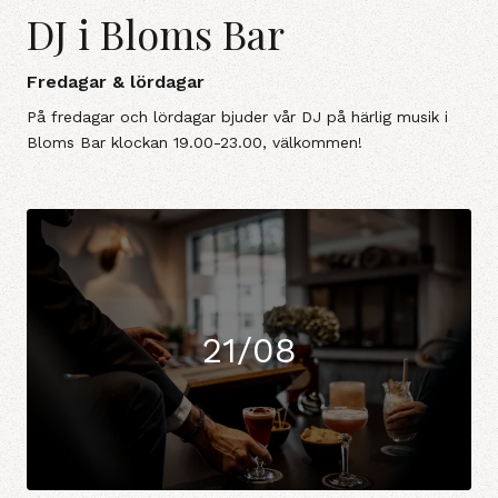
DJ i Bloms Bar
Fredagar & lördagar
På fredagar och lördagar bjuder vår DJ på härlig musik i
Bloms Bar klockan 19.00-23.00, välkommen!
21/08